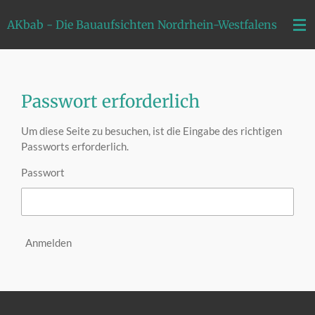
Zum
AKbab - Die Bauaufsichten Nordrhein-Westfalens
Hauptinhalt
springen
Passwort erforderlich
Um diese Seite zu besuchen, ist die Eingabe des richtigen
Passworts erforderlich.
Passwort
Anmelden